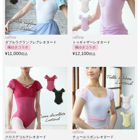
raffine
raffine
ダブルラグランフレアレオタード
トゥギャザーレオタード
楓ゆきコラボ
楓ゆきコラボ
¥
11,000
¥
12,100
税込
税込
raffine
raffine
クロスデコルテレオタード
チュールリボンレオタード