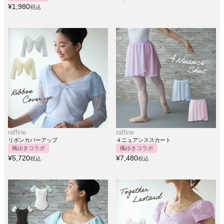
¥
1,980
税込
raffine
raffine
リボンカバーアップ
４ニュアンススカート
楓ゆきコラボ
楓ゆきコラボ
¥
5,720
¥
7,480
税込
税込