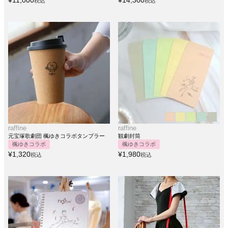
¥
11,000
¥
14,300
税込
税込
raffine
raffine
元宝塚歌劇団 楓ゆきコラボタンブラー
観劇封筒
楓ゆきコラボ
楓ゆきコラボ
¥
1,320
¥
1,980
税込
税込