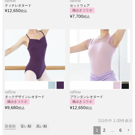
raffine
raffine
ティナレオタード
セットウェア
¥
12,650
楓ゆきコラボ
税込
¥
7,700
税込
raffine
raffine
タックデザインレオタード
プランタンレオタード
楓ゆきコラボ
楓ゆきコラボ
¥
9,680
¥
12,650
税込
税込
151
件中
1
-
30
件表示
新着順
安い順
高い順
1
2
…
6