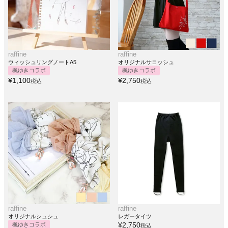
raffine
raffine
ウィッシュリングノートA5
オリジナルサコッシュ
楓ゆきコラボ
楓ゆきコラボ
¥
1,100
¥
2,750
税込
税込
raffine
raffine
オリジナルシュシュ
レガータイツ
¥
2,750
楓ゆきコラボ
税込