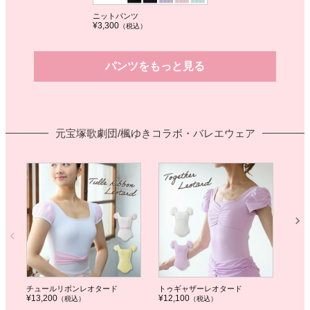
ニットパンツ
¥3,300
（税込
）
パンツをもっと見る
元宝塚歌劇団/楓ゆきコラボ・バレエウェア
チュールリボンレオタード
トゥギャザーレオタード
アン
¥13,200
¥12,100
¥14,
（税込
）
（税込）