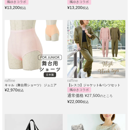
楓ゆきコラボ
楓ゆきコラボ
¥
13,200
¥
13,200
税込
税込
raffine
raffine
キャル（舞台用ショーツ） ジュニア
【レスコ】ジャケット&パンツセット
¥
2,970
楓ゆきコラボ
税込
通常価格
¥
27,500
のところ
¥
22,000
税込