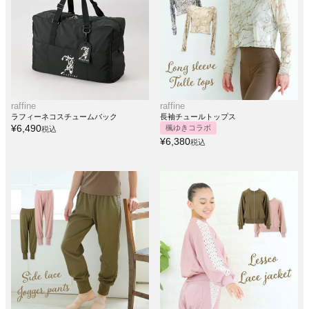
raffine
raffine
ラフィーネコスチュームバック
長袖チュールトップス
¥
6,490
楓ゆきコラボ
税込
¥
6,380
税込