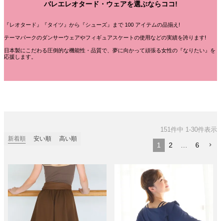
バレエレオタード・ウェアを選ぶならココ!
『レオタード』『タイツ』から『シューズ』まで 100 アイテムの品揃え!
テーマパークのダンサーウェアやフィギュアスケートの使用などの実績を誇ります!
日本製にこだわる圧倒的な機能性・品質で、夢に向かって頑張る女性の『なりたい』を
応援します。
151
件中
1
-
30
件表示
新着順
安い順
高い順
1
2
…
6