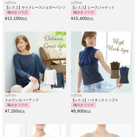
raffine
raffine
【レスコ】サイドレースジョガーパンツ
【レスコ】レースジャケット
楓ゆきコラボ
楓ゆきコラボ
¥
12,100
¥
15,400
税込
税込
raffine
raffine
ドルマンカバーアップ
【レスコ】ハイネックトップス
楓ゆきコラボ
楓ゆきコラボ
¥
7,260
¥
8,800
税込
税込