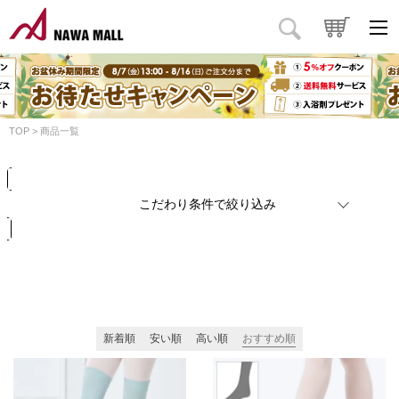
商品タイプ
価格
円
～
円
カラー
TOP
商品一覧
検索
リセット
こだわり条件で絞り込み
新着順
安い順
高い順
おすすめ順