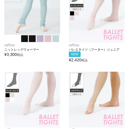
raffine
raffine
ニットレッグウォーマー
バレエタイツ（フーター）ジュニア
¥
3,300
NEW
税込
¥
2,420
税込