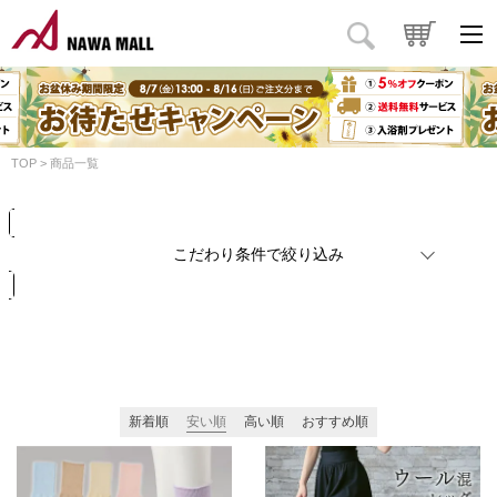
商品タイプ
価格
円
～
円
カラー
TOP
商品一覧
検索
リセット
こだわり条件で絞り込み
新着順
安い順
高い順
おすすめ順