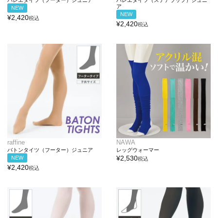
バレエタイツ（フーター）ジュニア
バレエタイツ（ステアラップ）ジュニ
ア
NEW
NEW
¥
2,420
税込
¥
2,420
税込
raffine
NAWA
バトンタイツ（フーター）ジュニア
レッグウォーマー
¥
2,530
NEW
税込
¥
2,420
税込