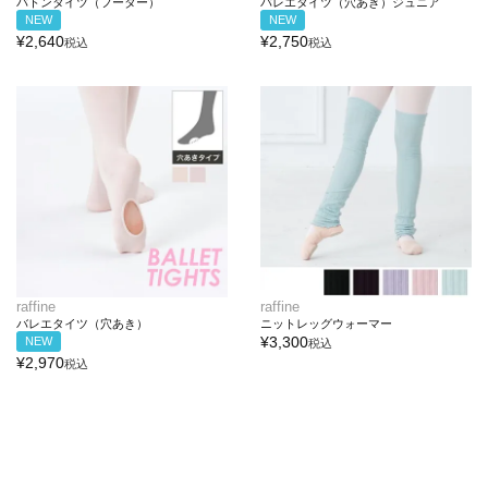
バトンタイツ（フーター）
バレエタイツ（穴あき）ジュニア
NEW
NEW
¥
2,640
¥
2,750
税込
税込
raffine
raffine
バレエタイツ（穴あき）
ニットレッグウォーマー
¥
3,300
NEW
税込
¥
2,970
税込