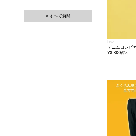
× すべて解除
baz
デニムコンビ
¥
8,800
税込