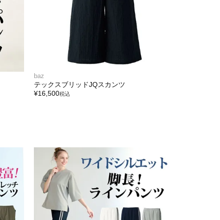
baz
テックスブリッドJQスカンツ
¥
16,500
税込