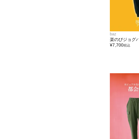
baz
楽のびジョグ
¥
7,700
税込