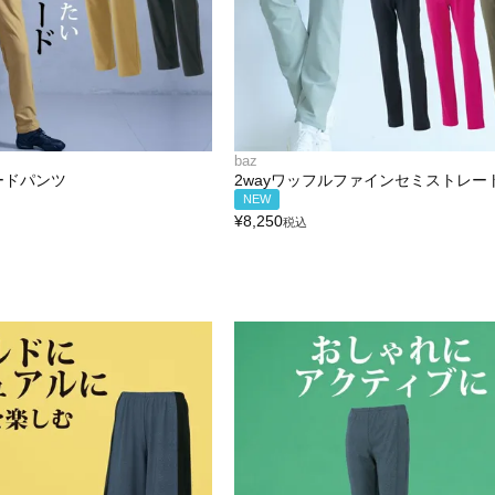
baz
ードパンツ
2wayワッフルファインセミストレー
NEW
¥
8,250
税込