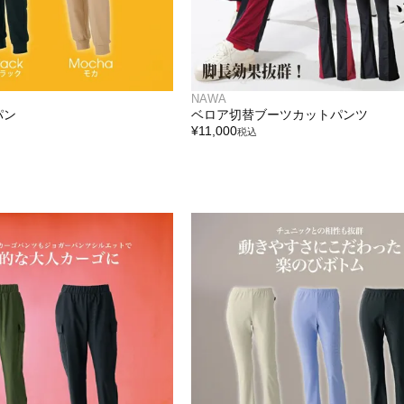
NAWA
パン
ベロア切替ブーツカットパンツ
¥
11,000
税込