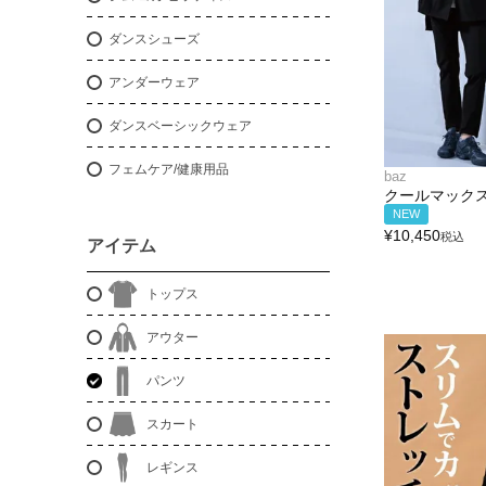
ダンスシューズ
アンダーウェア
ダンスベーシックウェア
フェムケア/健康用品
baz
クールマック
NEW
¥
10,450
税込
アイテム
トップス
アウター
パンツ
スカート
レギンス