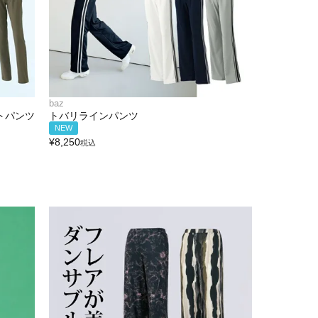
baz
トパンツ
トバリラインパンツ
NEW
¥
8,250
税込