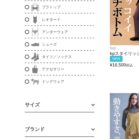
ブラトップ
レオタード
アンダーウェア
シューズ
baz
bpスタイリッ
タイツ／ソックス
NEW
¥
16,500
税込
アクセサリー
ドッグウェア
サイズ
ブランド