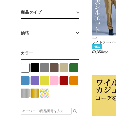
商品タイプ
価格
baz
ライトテーパ
NEW
¥
9,350
税込
カラー