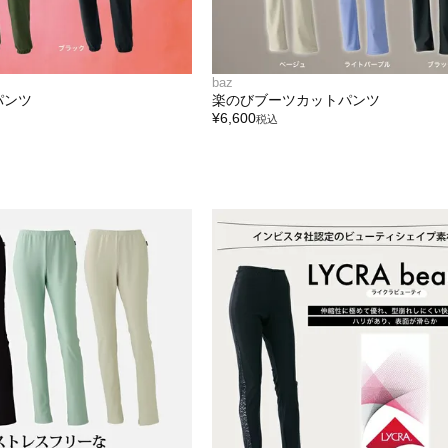
baz
パンツ
楽のびブーツカットパンツ
¥
6,600
税込