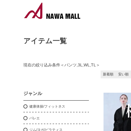
アイテム一覧
現在の絞り込み条件
＜
パンツ,3L,WL,TL
＞
新着順
安い順
ジャンル
健康体操/フィットネス
バレエ
ジム/ヨガ/ピラティス