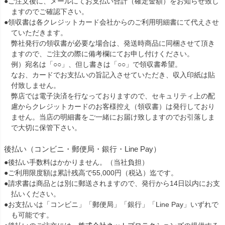
●ご注文後に、メールにてお支払い合計（確定金額）をお知らせ致し
ますのでご確認下さい。
●領収書は各クレジットカード会社からのご利用明細書にて代えさせ
ていただきます。
弊社発行の領収書が必要な場合は、発送時商品に同梱させて頂き
ますので、ご注文の際に備考欄にてお申し付けください。
例）宛名は「○○」、但し書きは「○○」で領収書希望。
なお、カードでお支払いの旨記入させていただき、収入印紙は貼
付致しません。
弊店では電子決済を行なっておりますので、セキュリティ上の配
慮からクレジットカードのお客様控え（領収書）は発行しており
ません。当店の明細書をご一緒にお届け致しますのでお引落しま
で大切に保管下さい。
後払い（コンビニ・郵便局・銀行・Line Pay）
●後払い手数料はかかりません。（当社負担）
●ご利用限度額は累計残高で55,000円（税込）迄です。
●請求書は商品とは別に郵送されますので、発行から14日以内にお支
払いください。
●お支払いは「コンビニ」「郵便局」「銀行」「Line Pay」いずれで
も可能です。