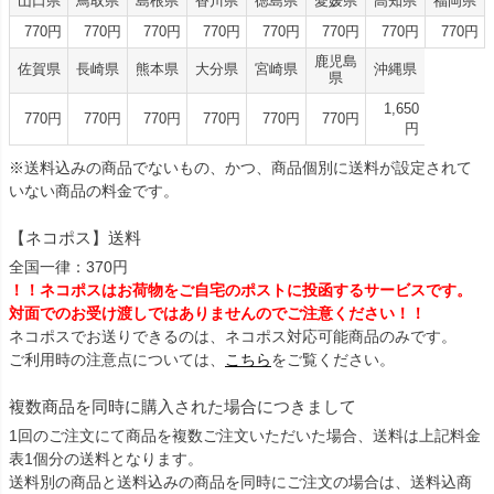
山口県
鳥取県
島根県
香川県
徳島県
愛媛県
高知県
福岡県
770円
770円
770円
770円
770円
770円
770円
770円
鹿児島
佐賀県
長崎県
熊本県
大分県
宮崎県
沖縄県
県
1,650
770円
770円
770円
770円
770円
770円
円
※送料込みの商品でないもの、かつ、商品個別に送料が設定されて
いない商品の料金です。
【ネコポス】送料
全国一律：370円
！！ネコポスはお荷物をご自宅のポストに投函するサービスです。
対面でのお受け渡しではありませんのでご注意ください！！
ネコポスでお送りできるのは、ネコポス対応可能商品のみです。
ご利用時の注意点については、
こちら
をご覧ください。
複数商品を同時に購入された場合につきまして
1回のご注文にて商品を複数ご注文いただいた場合、送料は上記料金
表1個分の送料となります。
送料別の商品と送料込みの商品を同時にご注文の場合は、送料込商