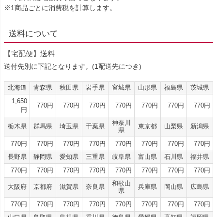
※1商品ごとに消費税を計算します。
送料について
【宅配便】送料
送付先別に下記となります。(1配送先につき)
北海道
青森県
秋田県
岩手県
宮城県
山形県
福島県
茨城県
1,650
770円
770円
770円
770円
770円
770円
770円
円
神奈川
栃木県
群馬県
埼玉県
千葉県
東京都
山梨県
新潟県
県
770円
770円
770円
770円
770円
770円
770円
770円
長野県
静岡県
愛知県
三重県
岐阜県
富山県
石川県
福井県
770円
770円
770円
770円
770円
770円
770円
770円
和歌山
大阪府
京都府
滋賀県
奈良県
兵庫県
岡山県
広島県
県
770円
770円
770円
770円
770円
770円
770円
770円