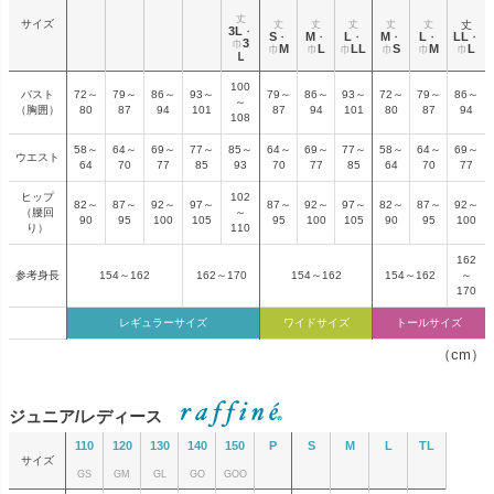
丈
サイズ
丈
丈
丈
丈
丈
丈
3L
・
S
M
L
M
L
LL
・
・
・
・
・
・
3
巾
M
L
LL
S
M
L
巾
巾
巾
巾
巾
巾
Ｌ
100
バスト
72～
79～
86～
93～
79～
86～
93～
72～
79～
86～
～
（胸囲）
80
87
94
101
87
94
101
80
87
94
108
58～
64～
69～
77～
85～
64～
69～
77～
58～
64～
69～
ウエスト
64
70
77
85
93
70
77
85
64
70
77
ヒップ
102
82～
87～
92～
97～
87～
92～
97～
82～
87～
92～
（腰回
～
90
95
100
105
95
100
105
90
95
100
り）
110
162
参考身長
154～162
162～170
154～162
154～162
～
170
レギュラーサイズ
ワイドサイズ
トールサイズ
（cm）
ジュニア/レディース
110
120
130
140
150
P
S
M
L
TL
サイズ
GS
GM
GL
GO
GOO