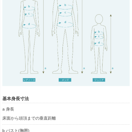
基本身長寸法
a 身長
床面から頭頂までの垂直距離
b バスト(胸囲)