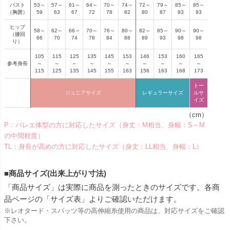
バスト
53～
57～
61～
64～
70～
74～
72～
79～
85～
85～
（胸囲）
59
63
67
72
78
82
80
87
93
93
ヒップ
58～
62～
66～
70～
76～
80～
82～
85～
90～
90～
（腰回
66
70
74
78
84
88
89
93
98
98
り）
105
115
125
135
145
153
146
153
160
165
参考身長
～
～
～
～
～
～
～
～
～
～
115
125
135
145
155
163
156
163
168
173
トー
ジュニアサイズ
レギュラーサイズ
ルサ
イズ
（cm）
P：バレエ体型の方に対応したサイズ（身丈：M相当、身幅：S～M
の中間程度）
TL：身長が高めの方に対応したサイズ（身丈：LL相当、身幅：L）
■商品サイズ(出来上がり寸法)
「商品サイズ」は実際に商品を測ったときのサイズです。各商
品ページの「サイズ表」よりご確認いただけます。
※レオタード・スパッツ等の高伸縮糸使用の商品は、対応サイズをご確認
下さい。