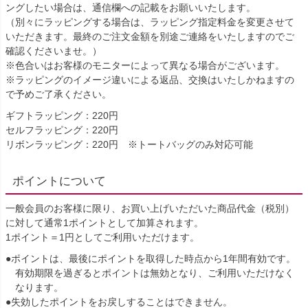
ングしたい場合は、通信欄への記載をお願いいたします。
（別々にラッピングする場合は、ラッピング指定料金を変更させて
いただきます。最終のご注文金額を別途ご連絡をいたしますのでご
確認くださいませ。）
※色合いはお客様のモニターによって異なる場合がございます。
※ラッピングのイメージ違いによる返品、交換はいたしかねますの
で予めご了承ください。
ギフトラッピング：220円
セルフラッピング：220円
リボンラッピング：220円 ※トートバッグのみ対応可能
ポイントについて
一般会員のお客様に限り、お買い上げいただいた商品代金（税別）
に対して通常1ポイントとして加算されます。
1ポイント＝1円としてご利用いただけます。
●ポイントは、最後にポイントを取得した時点から1年間有効です。
有効期限を過ぎるとポイントは無効となり、ご利用いただけなく
なります。
●失効したポイントをお戻しすることはできません。