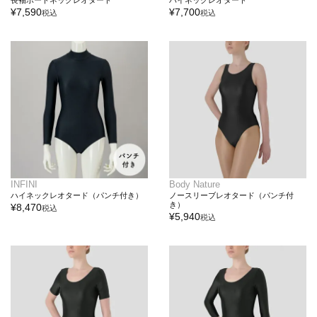
長袖ボートネックレオタード
ハイネックレオタード
¥
7,590
¥
7,700
税込
税込
INFINI
Body Nature
ハイネックレオタード（パンチ付き）
ノースリーブレオタード（パンチ付
き）
¥
8,470
税込
¥
5,940
税込