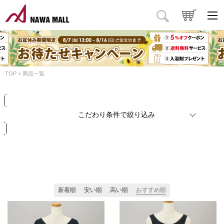
商品タイプ
価格
円
～
円
カラー
TOP
商品一覧
検索
リセット
こだわり条件で絞り込み
新着順
安い順
高い順
おすすめ順