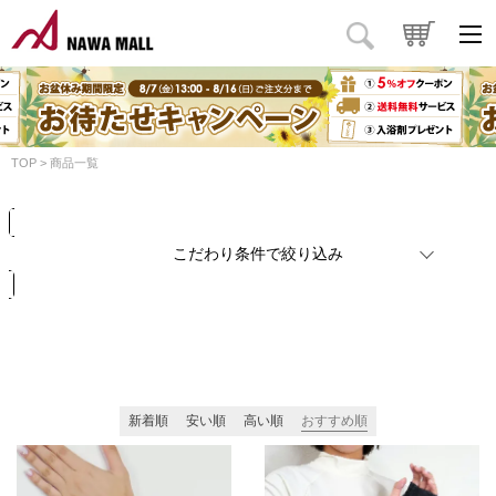
商品タイプ
価格
円
～
円
カラー
TOP
商品一覧
検索
リセット
こだわり条件で絞り込み
新着順
安い順
高い順
おすすめ順