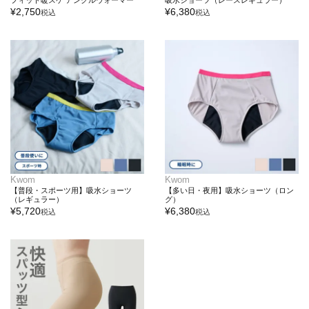
フィット暖スケ アンクルウォーマー
吸水ショーツ（レースレギュラー）
¥
2,750
¥
6,380
税込
税込
Kwom
Kwom
【普段・スポーツ用】吸水ショーツ
【多い日・夜用】吸水ショーツ（ロン
（レギュラー）
グ）
¥
5,720
¥
6,380
税込
税込