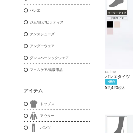
バレエ
ジム/ヨガ/ピラティス
ダンスシューズ
アンダーウェア
ダンスベーシックウェア
フェムケア/健康用品
raffine
バレエタイツ
NEW
¥
2,420
税込
アイテム
トップス
アウター
パンツ