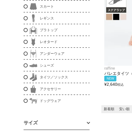
スカート
レギンス
ブラトップ
レオタード
アンダーウェア
シューズ
raffine
バレエタイツ
タイツ／ソックス
NEW
¥
2,640
税込
アクセサリー
ドッグウェア
新着順
安い順
サイズ