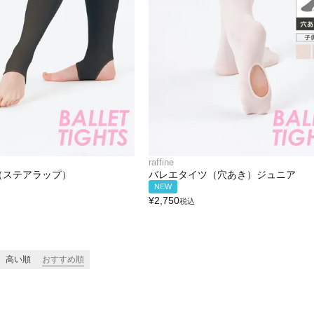
raffine
（ステアラップ）
バレエタイツ（穴あき）ジュニア
NEW
¥
2,750
税込
高い順
おすすめ順