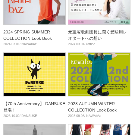
2024 SPRING SUMMER
元宝塚歌劇団員に聞く受験用レ
COLLECTION Look Book
オタードへの想い
2024.03.01/ NAWAbAz
2024.03.01/ raffine
【70th Anniversary】 DANSUKE
2023 AUTUMN WINTER
登場！
COLLECTION Look Book
2023.10.02/ DANSUKE
2023.09.08/ NAWAbAz