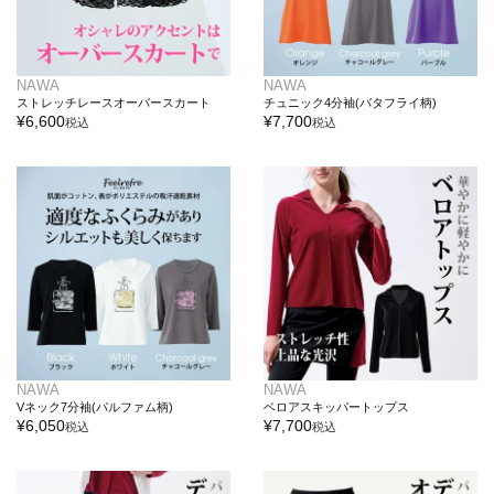
NAWA
NAWA
ストレッチレースオーバースカート
チュニック4分袖(バタフライ柄)
¥
6,600
¥
7,700
税込
税込
NAWA
NAWA
Vネック7分袖(パルファム柄)
ベロアスキッパートップス
¥
6,050
¥
7,700
税込
税込