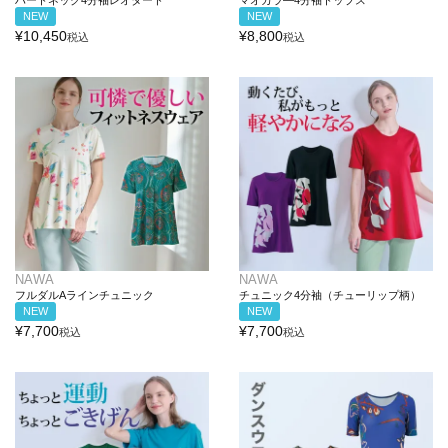
ハートネック4分袖レオタード
マオカラ―4分袖トップス
NEW
NEW
¥
10,450
¥
8,800
税込
税込
NAWA
NAWA
フルダルAラインチュニック
チュニック4分袖（チューリップ柄）
NEW
NEW
¥
7,700
¥
7,700
税込
税込