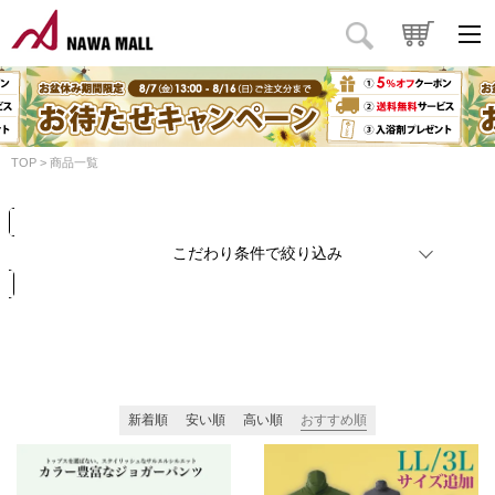
商品タイプ
価格
円
～
円
カラー
TOP
商品一覧
検索
リセット
こだわり条件で絞り込み
新着順
安い順
高い順
おすすめ順