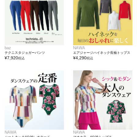
baz
NAWA
テクニスタジョガーパンツ
エアジャージハイネック長袖トップス
¥
7,920
¥
4,290
税込
税込
NAWA
NAWA