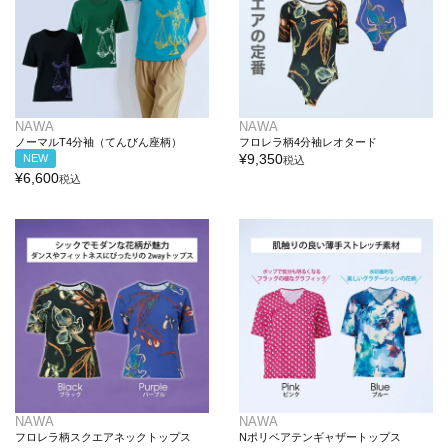
NAWA
NAWA
ノーマルT4分袖（てんびん座柄）
フロレラ柄4分袖レオタード
¥
9,350
NEW
税込
¥
6,600
税込
NAWA
NAWA
フロレラ柄スクエアネックトップス
Nポリベアテンギャザートップス