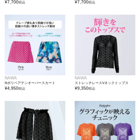
¥
7,700
¥
7,700
税込
税込
NAWA
NAWA
Nポリベアテンオーバースカート
ストレッチレースVネックトップス
¥
4,950
¥
9,350
税込
税込