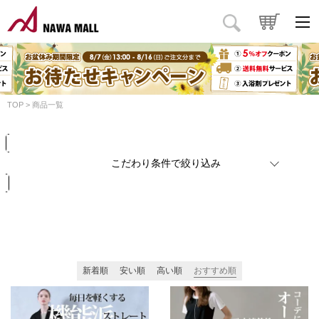
商品タイプ
価格
円
～
円
カラー
TOP
商品一覧
検索
リセット
こだわり条件で絞り込み
新着順
安い順
高い順
おすすめ順