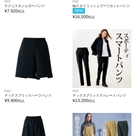
baz
baz
テクニスタジョガーパンツ
bpスタイリッシュブーツカットパンツ
¥
7,920
NEW
税込
¥
16,500
税込
baz
baz
テックスブリッドハーフパンツ
テックスブリッドストレートパンツ
¥
9,900
¥
13,200
税込
税込