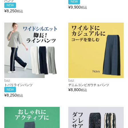
パンツ
NEW
NEW
¥
9,900
税込
¥
8,250
税込
baz
baz
トバリラインパンツ
デニムコンビガウチョパンツ
¥
8,800
NEW
税込
¥
8,250
税込