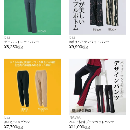
baz
baz
デニムストレートパンツ
bポリベアテンワイドパンツ
¥
8,250
¥
9,900
税込
税込
baz
NAWA
楽のびジョグパン
ベロア切替ブーツカットパンツ
¥
7,700
¥
11,000
税込
税込