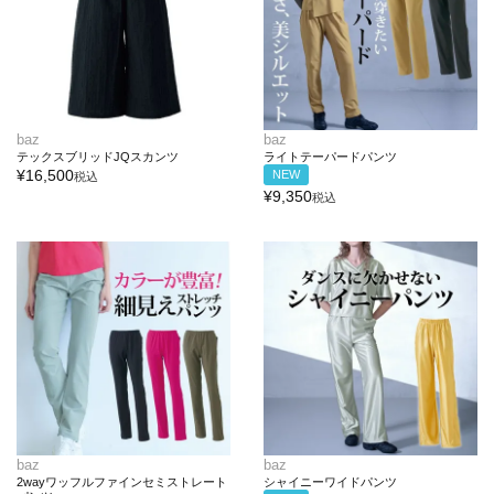
baz
baz
テックスブリッドJQスカンツ
ライトテーパードパンツ
¥
16,500
NEW
税込
¥
9,350
税込
baz
baz
2wayワッフルファインセミストレート
シャイニーワイドパンツ