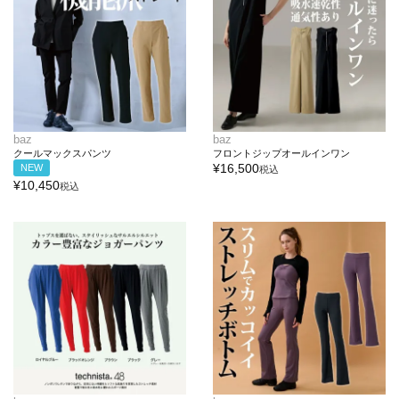
baz
baz
クールマックスパンツ
フロントジップオールインワン
¥
16,500
NEW
税込
¥
10,450
税込