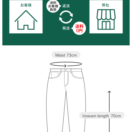
Waist
73cm
Inseam length
70cm