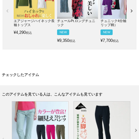
エアジャージハイネック長
チュールPt.ロングチュニ
チュニック4分袖（チュ
袖トップス
ック
リップ柄）
¥
4,290
NEW
NEW
税込
¥
9,350
¥
7,700
税込
税込
チェックしたアイテム
このアイテムを見ている人は、こんなアイテムも見ています