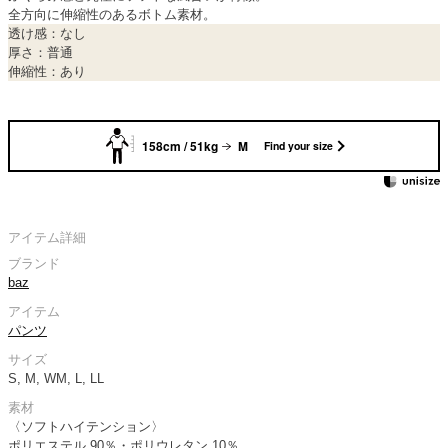
全方向に伸縮性のあるボトム素材。
透け感：なし
厚さ：普通
伸縮性：あり
158cm / 51kg
M
Find your size
アイテム詳細
ブランド
baz
アイテム
パンツ
サイズ
S, M, WM, L, LL
素材
〈ソフトハイテンション〉
ポリエステル 90％・ポリウレタン 10％