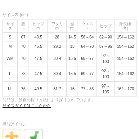
サイズ表 (cm)
サイ
股
ヒップ
ワタリ
裾
ウエス
身長(参
ヒップ
ズ
下
巾
巾
巾
ト
考)
S
67
43.5
28
14.5
58～64
82～90
154～162
M
70
45.5
29.2
15
64～70
87～95
154～162
92～
WM
70
47.5
30.4
15.5
69～77
154～162
100
92～
L
73
47.5
30.4
15.5
69～77
154～162
100
97～
LL
76
49.5
31.7
16
77～85
162～170
105
商品は、独自の採寸方法により採寸されています。
サイズガイドはこちらから
機能アイコン