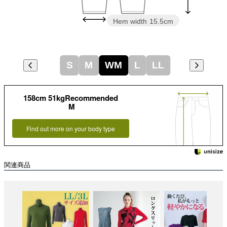
Hem width
15.5cm
S
M
WM
L
LL
158cm 51kgRecommended
M
Find out more on your body type
関連商品