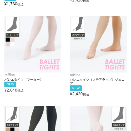
¥
2,420
税込
¥
1,760
税込
raffine
raffine
バレエタイツ（フーター）
バレエタイツ（ステアラップ）ジュニ
ア
NEW
NEW
¥
2,640
税込
¥
2,420
税込