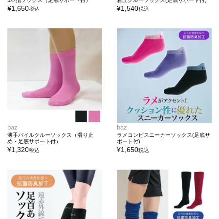
5本指ソックス（足底サポート付）
着圧クルーソックス(足底サポート付)
¥
1,650
¥
1,540
税込
税込
baz
baz
薄手パイルクルーソックス（滑り止
ラメコンビスニーカーソックス(足底サ
め・足底サポート付）
ポート付)
¥
1,320
¥
1,650
税込
税込