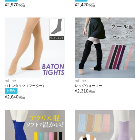
¥
2,970
¥
2,420
税込
税込
raffine
raffine
バトンタイツ（フーター）
レッグウォーマー
¥
2,310
NEW
税込
¥
2,640
税込