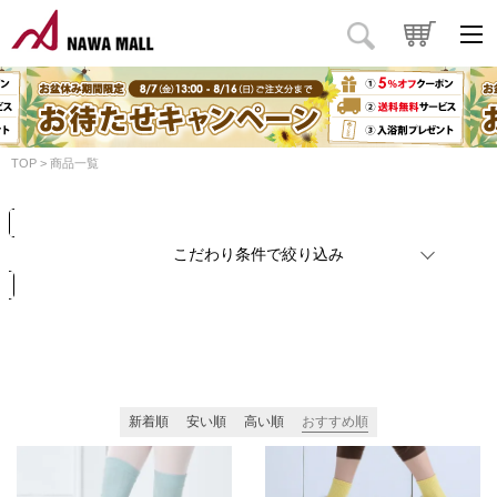
商品タイプ
価格
円
～
円
カラー
TOP
商品一覧
検索
リセット
こだわり条件で絞り込み
新着順
安い順
高い順
おすすめ順