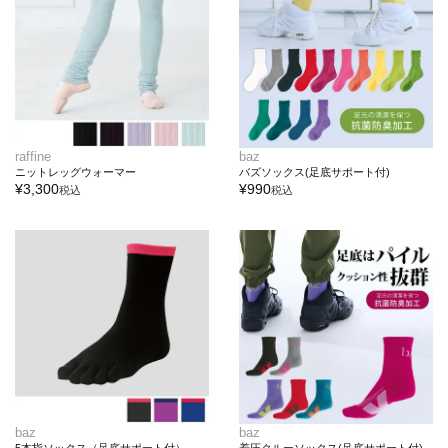
raffine
baz
ニットレッグウォーマー
バズソックス(足底サポート付)
¥
3,300
¥
990
税込
税込
baz
baz