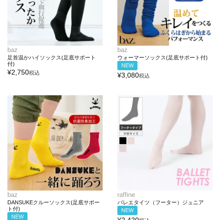
baz
baz
足首温かハイソックス(足底サポート
ウォーマーソックス(足底サポート付)
付)
NEW
¥
2,750
税込
¥
3,080
税込
baz
raffine
DANSUKEクルーソックス(足底サポー
バレエタイツ（フーター）ジュニア
ト付)
NEW
NEW