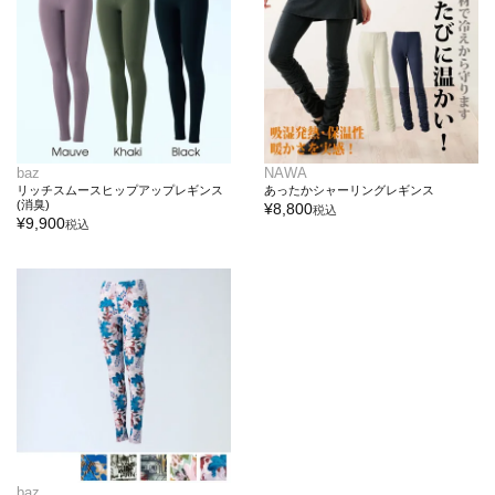
baz
NAWA
リッチスムースヒップアップレギンス
あったかシャーリングレギンス
(消臭)
¥
8,800
税込
¥
9,900
税込
baz