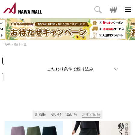
商品タイプ
価格
円
～
円
カラー
TOP
商品一覧
検索
リセット
こだわり条件で絞り込み
新着順
安い順
高い順
おすすめ順