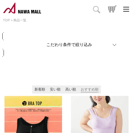
価格
円
～
円
カラー
TOP
商品一覧
検索
リセット
こだわり条件で絞り込み
新着順
安い順
高い順
おすすめ順