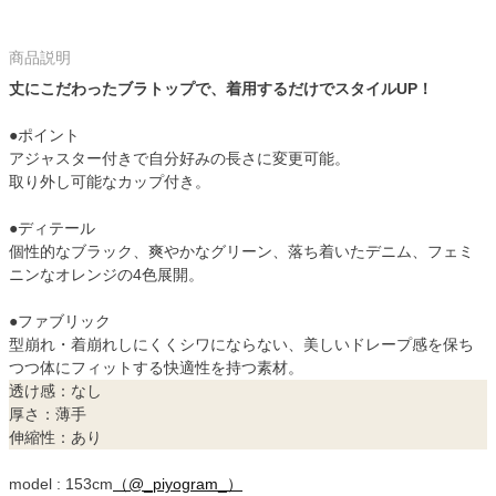
商品説明
丈にこだわったブラトップで、着用するだけでスタイルUP！
●ポイント
アジャスター付きで自分好みの長さに変更可能。
取り外し可能なカップ付き。
●ディテール
個性的なブラック、爽やかなグリーン、落ち着いたデニム、フェミ
ニンなオレンジの4色展開。
●ファブリック
型崩れ・着崩れしにくくシワにならない、美しいドレープ感を保ち
つつ体にフィットする快適性を持つ素材。
透け感：なし
厚さ：薄手
伸縮性：あり
model : 153cm
（@_piyogram_）