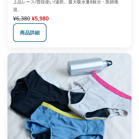
上品レース/普段使い/速乾。最大吸水量8枚分・医師推
奨。
¥6,380
¥5,980
商品詳細