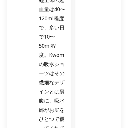
経全体の経
血量は40〜
120ml程度
で、多い日
で10〜
50ml程
度。Kwom
の吸水ショ
ーツはその
繊細なデザ
インとは裏
腹に、吸水
部がお尻を
ひとつで覆