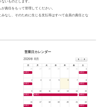
きないものとします。
人が責任をもって管理してください。
とみなし、そのために生じる支払等はすべて会員の責任とな
営業日カレンダー
2026年 8月
日
月
火
水
木
金
土
26
27
28
29
30
31
1
休業日
休業日
2
3
4
5
6
7
8
休業日
休業日
9
10
11
12
13
14
15
休業日
休業日
休業日
16
17
18
19
20
21
22
休業日
休業日