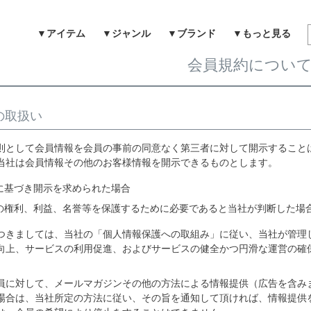
▼アイテム
▼ジャンル
▼ブランド
▼もっと見る
検索
会員規約につい
の取扱い
則として会員情報を会員の事前の同意なく第三者に対して開示すること
当社は会員情報その他のお客様情報を開示できるものとします。
に基づき開示を求められた場合
の権利、利益、名誉等を保護するために必要であると当社が判断した場
つきましては、当社の「個人情報保護への取組み」に従い、当社が管理
向上、サービスの利用促進、およびサービスの健全かつ円滑な運営の確
。
員に対して、メールマガジンその他の方法による情報提供（広告を含み
場合は、当社所定の方法に従い、その旨を通知して頂ければ、情報提供