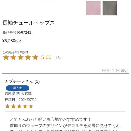
長袖チュールトップス
商品番号
R-67241
¥
5,280
税込
5.00
1
1
件中
1
-
1
件表示
カプチーノ
1
購入者
兵庫県
30代
女性
投稿日
2024/07/11
とてもふわっと軽い着心地でおすすめです！

首周りのウェーブのデザインがデコルテを綺麗に見せてくれ