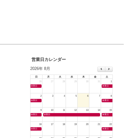
営業日カレンダー
2026年 8月
日
月
火
水
木
金
土
26
27
28
29
30
31
1
休業日
休業日
2
3
4
5
6
7
8
休業日
休業日
9
10
11
12
13
14
15
休業日
休業日
休業日
16
17
18
19
20
21
22
休業日
休業日