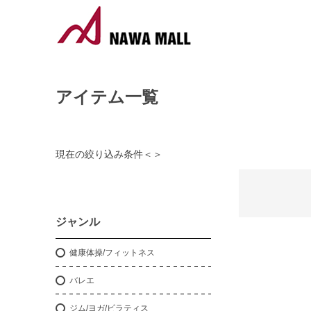
アイテム一覧
現在の絞り込み条件
＜
＞
ジャンル
健康体操/フィットネス
バレエ
ジム/ヨガ/ピラティス