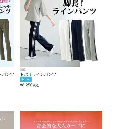
baz
トパンツ
トバリラインパンツ
NEW
¥
8,250
税込