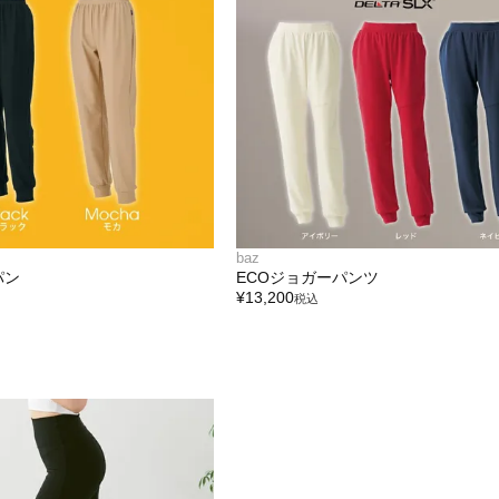
baz
パン
ECOジョガーパンツ
¥
13,200
税込