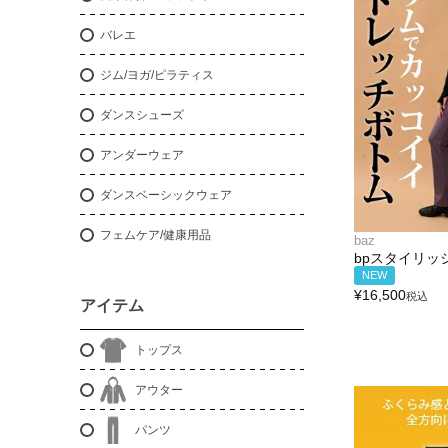
バレエ
ジム/ヨガ/ピラティス
ダンスシューズ
アンダーウェア
ダンスベーシックウェア
フェムケア/健康用品
baz
bpスタイリッ
NEW
¥
16,500
税込
アイテム
トップス
アウター
パンツ