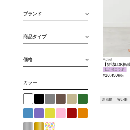
ブランド
商品タイプ
価格
Apliet
【雑誌LDK掲
ゆか様コラボ
¥
10,450
税込
カラー
新着順
安い順