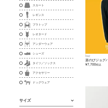
スカート
レギンス
ブラトップ
レオタード
アンダーウェア
シューズ
baz
楽のびジョグ
タイツ／ソックス
¥
7,700
税込
アクセサリー
ドッグウェア
サイズ