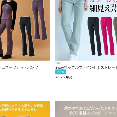
baz
シュブーツカットパンツ
2wayワッフルファインセミストレー
NEW
¥
8,250
税込