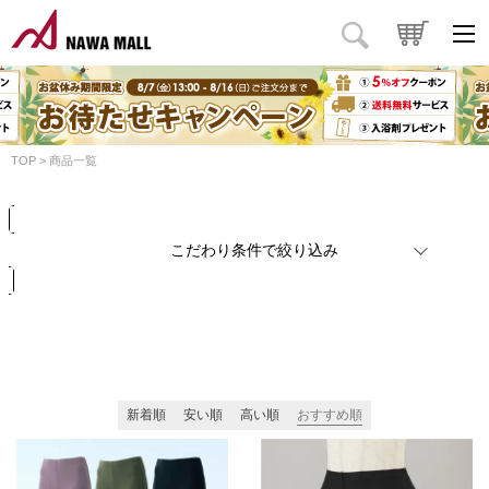
商品タイプ
価格
円
～
円
カラー
TOP
商品一覧
検索
リセット
こだわり条件で絞り込み
新着順
安い順
高い順
おすすめ順