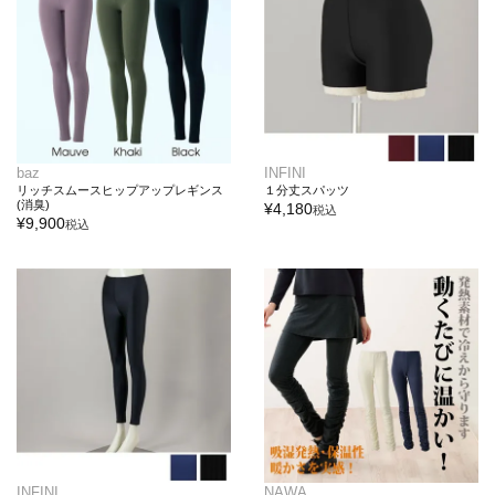
baz
INFINI
リッチスムースヒップアップレギンス
１分丈スパッツ
(消臭)
¥
4,180
税込
¥
9,900
税込
INFINI
NAWA