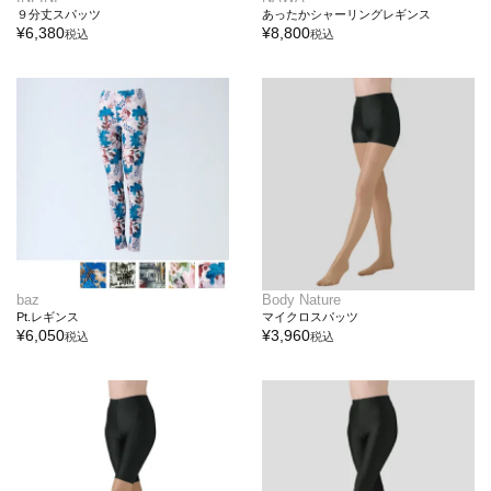
９分丈スパッツ
あったかシャーリングレギンス
¥
6,380
¥
8,800
税込
税込
baz
Body Nature
Pt.レギンス
マイクロスパッツ
¥
6,050
¥
3,960
税込
税込