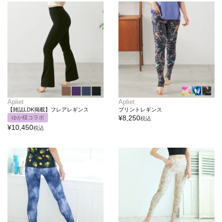
Apliet
Apliet
【雑誌LDK掲載】フレアレギンス
プリントレギンス
¥
8,250
ゆか様コラボ
税込
¥
10,450
税込