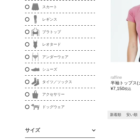
スカート
レギンス
ブラトップ
レオタード
アンダーウェア
シューズ
raffine
タイツ／ソックス
半袖トップス(
¥
7,150
税込
アクセサリー
ドッグウェア
新着順
安い順
サイズ