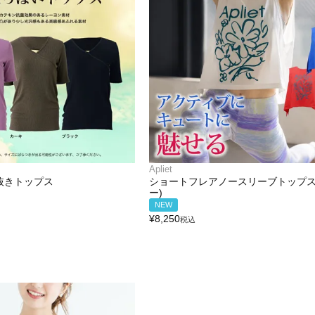
Apliet
抜きトップス
ショートフレアノースリーブトップス
ー)
NEW
¥
8,250
税込