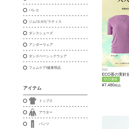
バレエ
ジム/ヨガ/ピラティス
ダンスシューズ
アンダーウェア
ダンスベーシックウェア
フェムケア/健康用品
baz
ECO茶の実針
ECO素材
¥
7,480
税込
アイテム
トップス
アウター
パンツ