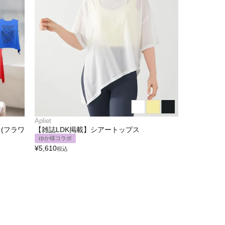
Apliet
(フラワ
【雑誌LDK掲載】シアートップス
ゆか様コラボ
¥
5,610
税込