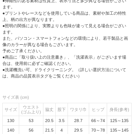
●伸縮性のある素材は性質上、表示寸法と多少異なる場合がござい
ます。
●プリントやレースなどを使用している商品は、素材や加工の特性
上、柄の出方が異なります。
●照明の関係により、実際よりも色味が違って見える場合がござい
ます。
また、パソコン・スマートフォンなどの環境により、若干製品と画
像のカラーが異なる場合もございます。
予めご了承ください。
●商品に「取り扱い上の注意書き」、「洗濯表示」がございます場
合は、使用前に必ずご確認ください。
●洗濯機洗い可、ドライクリーニング。（詳しい選択方法について
は、商品の品質表示タグをご覧ください）
サイズ表 (cm)
ウエスト
サイズ
脇丈
股下
ワタリ巾
ヒップ
身長(参考)
(ゴム上り)
130
53
20.5
3.5
28.7
66～74
125～135
140
56
21.5
4
29.5
70～78
135～145