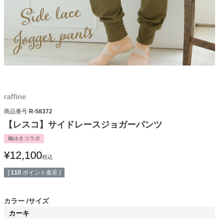
raffine
商品番号
R-58372
【レスコ】サイドレースジョガーパンツ
楓ゆきコラボ
¥
12,100
税込
[
110
ポイント進呈 ]
カラー
サイズ
カーキ