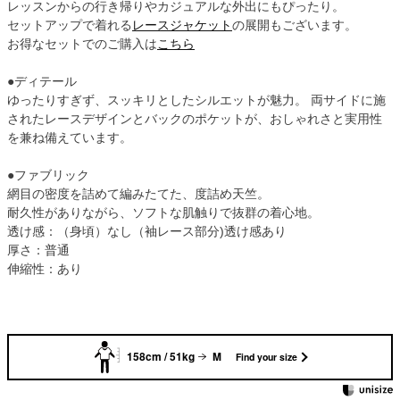
レッスンからの行き帰りやカジュアルな外出にもぴったり。
セットアップで着れる
レースジャケット
の展開もございます。
お得なセットでのご購入は
こちら
●ディテール
ゆったりすぎず、スッキリとしたシルエットが魅力。 両サイドに施
されたレースデザインとバックのポケットが、おしゃれさと実用性
を兼ね備えています。
●ファブリック
網目の密度を詰めて編みたてた、度詰め天竺。
耐久性がありながら、ソフトな肌触りで抜群の着心地。
透け感：（身頃）なし（袖レース部分)透け感あり
厚さ：普通
伸縮性：あり
158cm / 51kg
M
Find your size