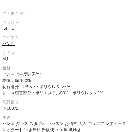
アイテム詳細
ブランド
raffine
アイテム
パンツ
サイズ
M,L
素材
〈スーパー度詰天竺〉
本体：綿 100%
切替部分：綿95%・ポリウレタン5%
レース切替部分：ポリエステル98%・ポリウレタン2%
商品番号
R-58372
用途
バレエ ダンス スタジオ レッスン お稽古 大人 ジュニア レディース
レオタード 行き帰り 普段使い 宝塚 楓ゆき