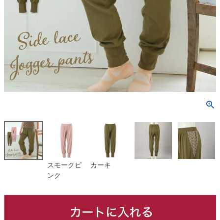
スモークピ
カーキ
ンク