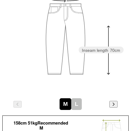
Inseam length
70cm
M
L
158cm 51kgRecommended
M