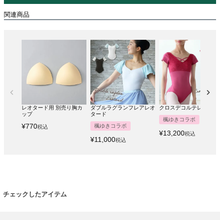
関連商品
レオタード用 別売り胸カ
ダブルラグランフレアレオ
クロスデコルテレオター
ップ
タード
楓ゆきコラボ
¥
770
楓ゆきコラボ
税込
¥
13,200
税込
¥
11,000
税込
チェックしたアイテム