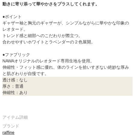
動きに寄り添って華やかさをプラスしてくれます。
●ポイント
ギャザー袖と胸元のギャザーが、シンプルながらに華やかな印象の
レオタード。
トレンド感と細部へのこだわりが際立つ。
合わせやすいホワイトとラベンダーの２色展開。
●ファブリック
NAWAオリジナルのレオタード専用生地を使用。
伸縮性・フィット感に優れ、体のラインを拾いすぎない絶妙な厚み
と肌ざわりが自慢です。
透け感：なし
厚さ：普通
伸縮性：あり
アイテム詳細
ブランド
raffine