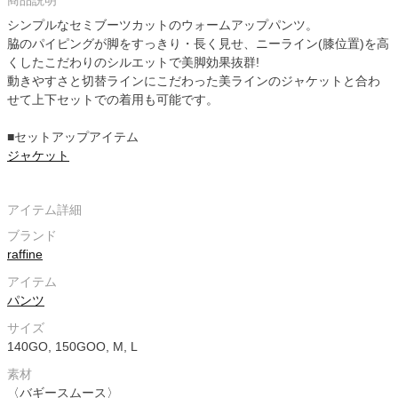
商品説明
シンプルなセミブーツカットのウォームアップパンツ。
脇のパイピングが脚をすっきり・長く見せ、ニーライン(膝位置)を高
くしたこだわりのシルエットで美脚効果抜群!
動きやすさと切替ラインにこだわった美ラインのジャケットと合わ
せて上下セットでの着用も可能です。
■セットアップアイテム
ジャケット
アイテム詳細
ブランド
raffine
アイテム
パンツ
サイズ
140GO, 150GOO, M, L
素材
〈バギースムース〉