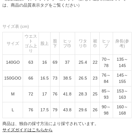
は、商品の品質表示タグをご覧ください）
サイズ表 (cm)
ウエス
ト
股
ヒッ
ワタ
裾
ヒッ
身長(参
サイズ
股上
ゴム上
下
プ巾
リ巾
巾
プ
考)
り
70～
135～
140GO
63
16
69
37
25.4
22
78
145
76～
145～
150GOO
66
16.5
73
38.5
26.5
23
84
155
85～
153～
M
72
17
76
41.8
28.3
25
93
163
90～
160～
L
76
17.5
79
43.8
29.6
26
98
168
商品は、独自の採寸方法により採寸されています。
サイズガイドはこちらから