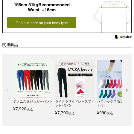
158cm 51kgRecommended
Waist +16cm
Find out more on your body type
関連商品
テクニスタジョガーパンツ
ライクラサイドレースフィ
バズソックス(足底サポ
ットパンツ
ト付)
¥
7,920
税込
¥
7,700
¥
990
税込
税込