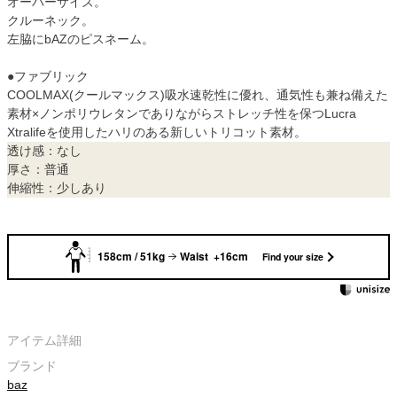
オーバーサイズ。
クルーネック。
左脇にbAZのピスネーム。
●ファブリック
COOLMAX(クールマックス)吸水速乾性に優れ、通気性も兼ね備えた
素材×ノンポリウレタンでありながらストレッチ性を保つLucra
Xtralifeを使用したハリのある新しいトリコット素材。
透け感：なし
厚さ：普通
伸縮性：少しあり
158cm / 51kg
Waist +16cm
Find your size
アイテム詳細
ブランド
baz