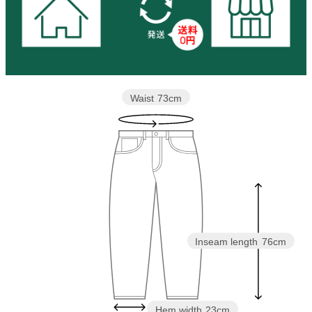
Waist
73cm
Inseam length
76cm
Hem width
23cm