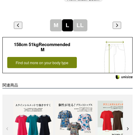
M
L
LL
158cm 51kgRecommended
M
Find out more on your body type
関連商品