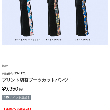
baz
商品番号
23-4171
プリント切替ブーツカットパンツ
¥
9,350
税込
[
85
ポイント進呈 ]
【終売のお知らせ】