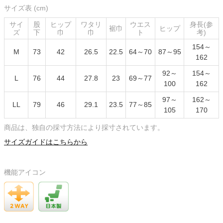
サイズ表 (cm)
サイ
股
ヒップ
ワタリ
ウエス
身長(参
裾巾
ヒップ
ズ
下
巾
巾
ト
考)
154～
M
73
42
26.5
22.5
64～70
87～95
162
92～
154～
L
76
44
27.8
23
69～77
100
162
97～
162～
LL
79
46
29.1
23.5
77～85
105
170
商品は、独自の採寸方法により採寸されています。
サイズガイドはこちらから
機能アイコン