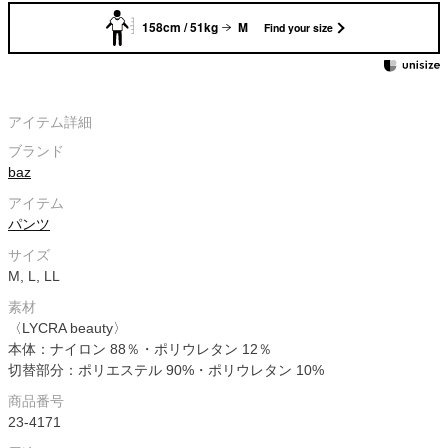
158cm / 51kg
M
Find your size
アイテム詳細
ブランド
baz
アイテム
パンツ
サイズ
M, L, LL
素材
〈LYCRA beauty〉
本体：ナイロン 88％・ポリウレタン 12％
切替部分：ポリエステル 90%・ポリウレタン 10%
商品番号
23-4171