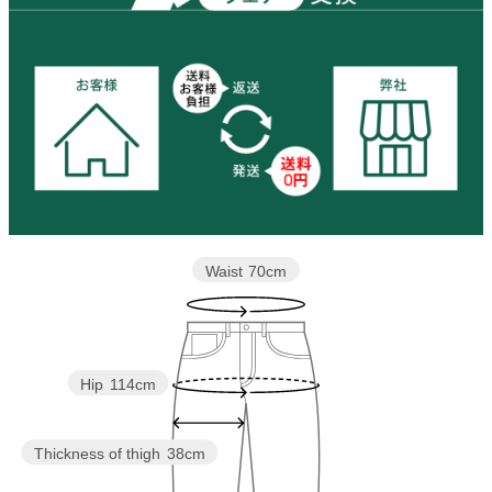
Waist
70cm
Hip
114cm
Thickness of thigh
38cm