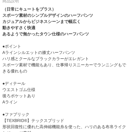
商品説明
（日常にキュートをプラス）
スポーツ素材のシンプルデザインのハーフパンツ
カジュアルからビジネスシーンまで幅広く
動きやすさく快適
あるようで無かったタウン仕様のハーフパンツ
●ポイント
Aラインシルエットの膝丈ハーフパンツ
ハリ感とクールなブラックカラーがエレガント
スポーツ素材で機能もあり、仕事帰りスニーカーでランニングもで
きる優れもの
●ディテール
ウエストゴム仕様
後ろポケットあり
Aライン
●ファブリック
【TEXBRID®】テックスブリッド
形状回復性に優れた高伸縮機能糸を使った、ハリのある布帛ライク