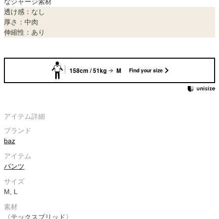
なジャージ素材
透け感：なし
厚さ：中肉
伸縮性：あり
158cm / 51kg
M
Find your size
アイテム詳細
ブランド
baz
アイテム
パンツ
サイズ
M, L
素材
〈テックスブリッド〉