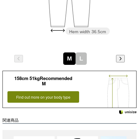
Hem width
36.5cm
M
L
158cm 51kgRecommended
M
Find out more on your body type
関連商品