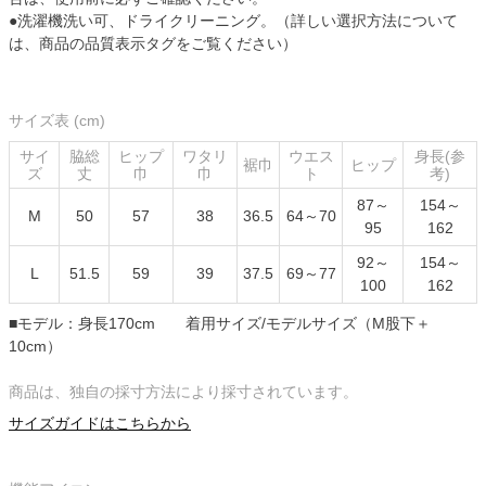
●洗濯機洗い可、ドライクリーニング。（詳しい選択方法について
は、商品の品質表示タグをご覧ください）
サイズ表 (cm)
サイ
脇総
ヒップ
ワタリ
ウエス
身長(参
裾巾
ヒップ
ズ
丈
巾
巾
ト
考)
87～
154～
M
50
57
38
36.5
64～70
95
162
92～
154～
L
51.5
59
39
37.5
69～77
100
162
■モデル：身長170cm 着用サイズ/モデルサイズ（M股下＋
10cm）
商品は、独自の採寸方法により採寸されています。
サイズガイドはこちらから