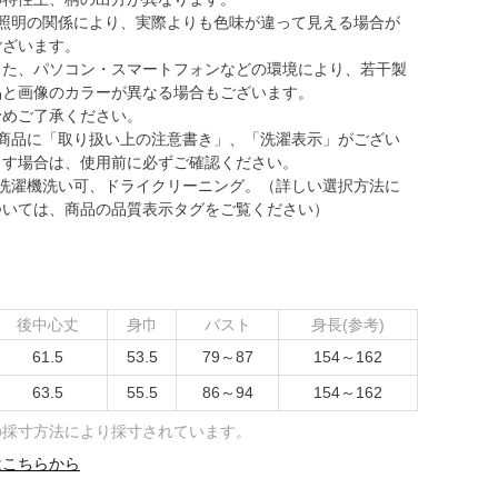
●照明の関係により、実際よりも色味が違って見える場合が
ございます。
また、パソコン・スマートフォンなどの環境により、若干製
品と画像のカラーが異なる場合もございます。
予めご了承ください。
●商品に「取り扱い上の注意書き」、「洗濯表示」がござい
ます場合は、使用前に必ずご確認ください。
●洗濯機洗い可、ドライクリーニング。（詳しい選択方法に
ついては、商品の品質表示タグをご覧ください）
後中心丈
身巾
バスト
身長(参考)
61.5
53.5
79～87
154～162
63.5
55.5
86～94
154～162
の採寸方法により採寸されています。
はこちらから