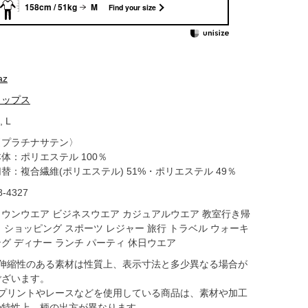
158cm / 51kg
M
Find your size
az
トップス
, L
〈プラチナサテン〉
体：ポリエステル 100％
替：複合繊維(ポリエステル) 51%・ポリエステル 49％
8-4327
タウンウエア ビジネスウエア カジュアルウエア 教室行き帰
り ショッピング スポーツ レジャー 旅行 トラベル ウォーキ
ング ディナー ランチ パーティ 休日ウエア
●伸縮性のある素材は性質上、表示寸法と多少異なる場合が
ございます。
●プリントやレースなどを使用している商品は、素材や加工
の特性上、柄の出方が異なります。