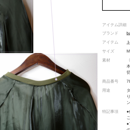
アイテム詳細
ブランド
b
アイテム
サイズ
M
素材
本
切
商品番号
7
用途
特記事項