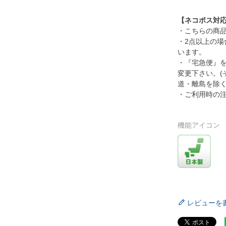
【ネコポス対
・こちらの商
・2点以上の
います。
・『宅急便』
変更下さい。(
道・離島を除く
・ご利用時の
機能アイコン
レビューを