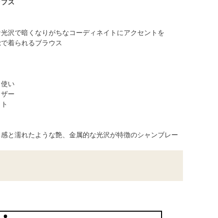
ップス
ベージュ
な光沢で暗くなりがちなコーディネイトにアクセントを
覚で着られるブラウス
ス使い
ャザー
ット
ち感と濡れたような艶、金属的な光沢が特徴のシャンブレー