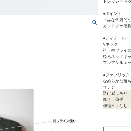
ドレッシート
●ポイント
上品な金属的
カットソー感
●ディテール
Vネック
衿・袖フライ
後ろネックギ
フレアシルエ
●ファブリック
なめらかな落
サテン
透け感：あり
厚さ：薄手
伸縮性：なし