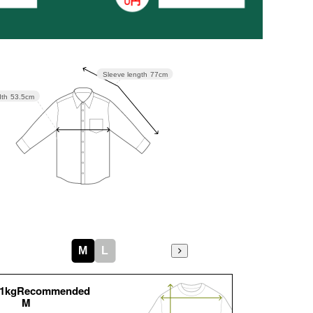
Sleeve length
77cm
dth
53.5cm
M
L
51kgRecommended
M