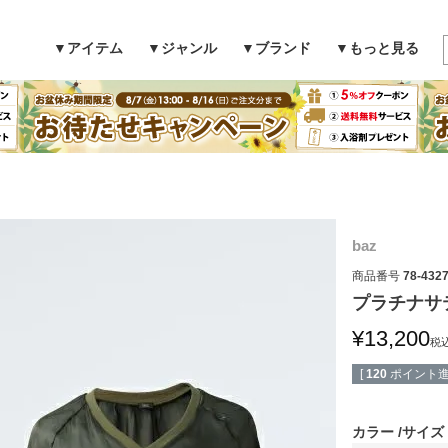
▼アイテム
▼ジャンル
▼ブランド
▼もっと見る
検索
baz
商品番号
78-432
プラチナサ
¥
13,200
税
[
120
ポイント進
カラー
サイズ