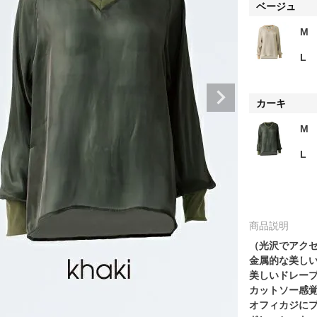
ベージュ
M
L
カーキ
M
L
商品説明
（光沢でアク
金属的な美し
美しいドレー
カットソー感
オフィカジに