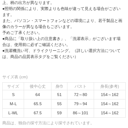
上、柄の出方が異なります。
●照明の関係により、実際よりも色味が違って見える場合がござい
ます。
また、パソコン・スマートフォンなどの環境により、若干製品と画
像のカラーが異なる場合もございます。
予めご了承ください。
●商品に「取り扱い上の注意書き」、「洗濯表示」がございます場
合は、使用前に必ずご確認ください。
●洗濯機洗い可、ドライクリーニング。（詳しい選択方法について
は、商品の品質表示タグをご覧ください）
サイズ表 (cm)
サイズ
後中心丈
身巾
バスト
身長(参考)
S
64
51
72～80
154～162
M-L
65.5
55
79～94
154～162
L-WL
67.5
59
86～101
154～162
商品は、独自の採寸方法により採寸されています。