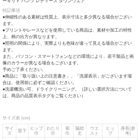
ーキット パンツ レディース タウンウエア
特記事項
●伸縮性のある素材は性質上、表示寸法と多少異なる場合がござい
ます。
●プリントやレースなどを使用している商品は、素材や加工の特性
上、柄の出方が異なります。
●照明の関係により、実際よりも色味が違って見える場合がござい
ます。
また、パソコン・スマートフォンなどの環境により、若干製品と画
像のカラーが異なる場合もございます。
予めご了承ください。
●商品に「取り扱い上の注意書き」、「洗濯表示」がございます場
合は、使用前に必ずご確認ください。
●洗濯機洗い可、ドライクリーニング。（詳しい選択方法について
は、商品の品質表示タグをご覧ください）
サイズ表 (cm)
サイ
ヒップ
わたり
裾
脇総
ウエ
ヒッ
身長(参
股下
ズ
巾
巾
巾
丈
スト
プ
考)