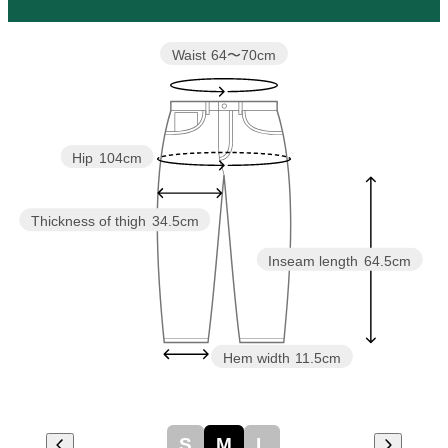
Waist
64〜70cm
Hip
104cm
Thickness of thigh
34.5cm
Inseam length
64.5cm
Hem width
11.5cm
S
M
L