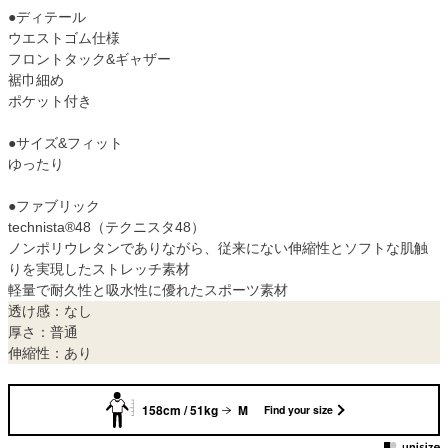
●ディテール
ウエストゴム仕様
フロントタック&ギャザー
裾巾細め
ポケット付き
●サイズ&フィット
ゆったり
●ファブリック
technista®48（テクニスタ48）
ノンポリウレタンでありながら、従来にない伸縮性とソフトな肌触
りを実現したストレッチ素材
軽量で耐久性と吸水性に優れたスポーツ素材
透け感：なし
厚さ：普通
伸縮性：あり
158cm / 51kg
M
Find your size