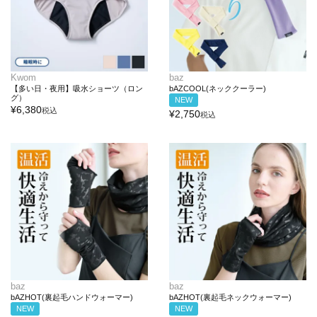
Kwom
baz
【多い日・夜用】吸水ショーツ（ロン
bAZCOOL(ネッククーラー)
グ）
NEW
¥
6,380
税込
¥
2,750
税込
baz
baz
bAZHOT(裏起毛ハンドウォーマー)
bAZHOT(裏起毛ネックウォーマー)
NEW
NEW