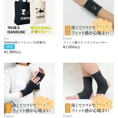
baz
Kwom
DANSUKEトートバッグ(充電中)
フィット暖スケ リストウォーマー
¥
1,650
NEW
税込
¥
1,980
税込
Kwom
Kwom