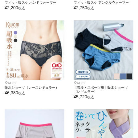
フィット暖スケ ハンドウォーマー
フィット暖スケ アンクルウォーマー
¥
2,200
¥
2,750
税込
税込
Kwom
Kwom
吸水ショーツ（レースレギュラー）
【普段・スポーツ用】吸水ショーツ
（レギュラー）
¥
6,380
税込
¥
5,720
税込