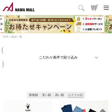
商品タイプ
価格
円
～
円
カラー
TOP
商品一覧
検索
リセット
こだわり条件で絞り込み
新着順
安い順
高い順
おすすめ順