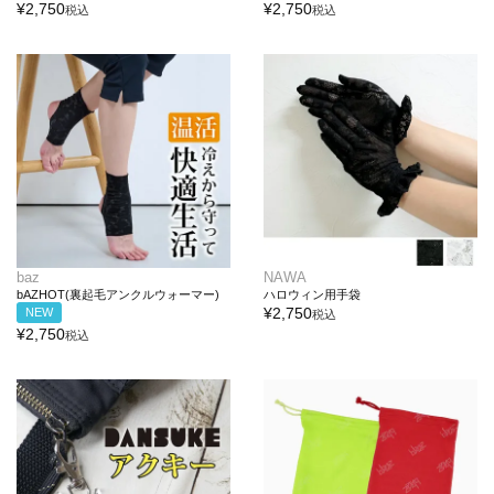
¥
2,750
¥
2,750
税込
税込
baz
NAWA
bAZHOT(裏起毛アンクルウォーマー)
ハロウィン用手袋
¥
2,750
NEW
税込
¥
2,750
税込