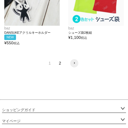
baz
baz
DANSUKEアクリルキーホルダー
シューズ袋2枚組
¥
1,100
NEW
税込
¥
550
税込
1
2
ショッピングガイド
マイページ