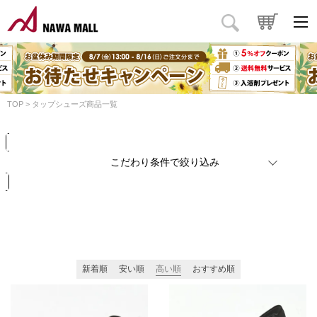
商品タイプ
価格
円
～
円
カラー
TOP
タップシューズ商品一覧
検索
リセット
こだわり条件で絞り込み
新着順
安い順
高い順
おすすめ順