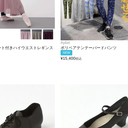
Apliet
ート付きハイウエストレギンス
ポリベアテンテーパードパンツ
NEW
¥
15,400
税込