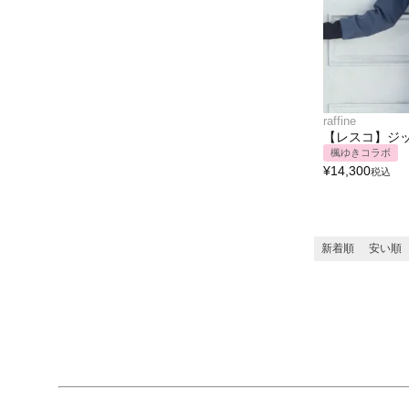
raffine
【レスコ】ジ
楓ゆきコラボ
¥
14,300
税込
新着順
安い順