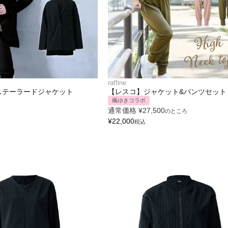
raffine
ステーラードジャケット
【レスコ】ジャケット&パンツセット
楓ゆきコラボ
通常価格
¥
27,500
のところ
¥
22,000
税込