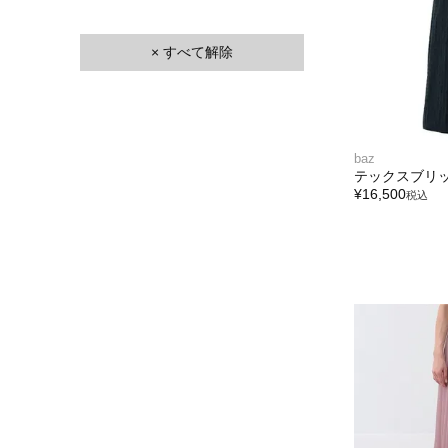
× すべて解除
baz
テックスブリッ
¥
16,500
税込