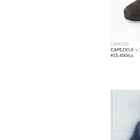
CAPEZIO
CAPEZIOタ
¥
15,400
税込