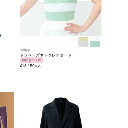
raffine
トラペーズネックレオタード
楓ゆきコラボ
¥
18,150
税込