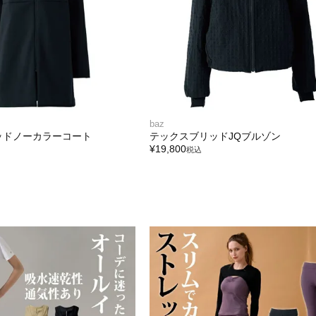
baz
ッドノーカラーコート
テックスブリッドJQブルゾン
¥
19,800
税込