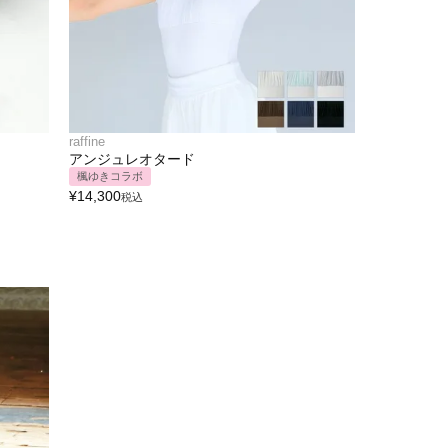
raffine
アンジュレオタード
楓ゆきコラボ
¥
14,300
税込