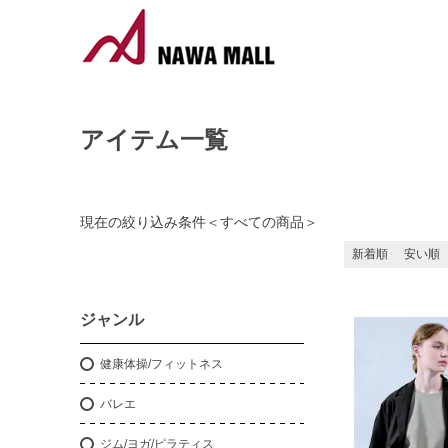
アイテム一覧
現在の絞り込み条件
＜
すべての商品
＞
新着順
安い順
ジャンル
健康体操/フィットネス
バレエ
ジム/ヨガ/ピラティス