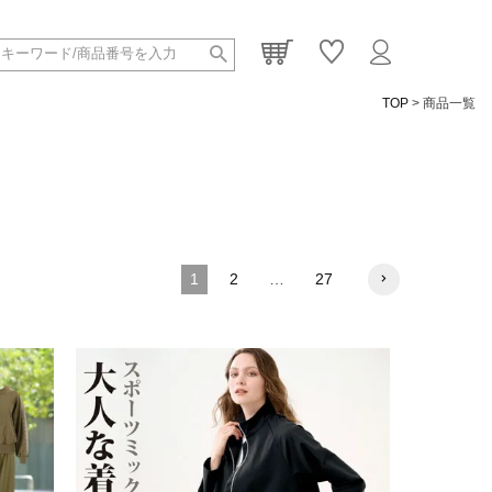
TOP
商品一覧
1
2
…
27