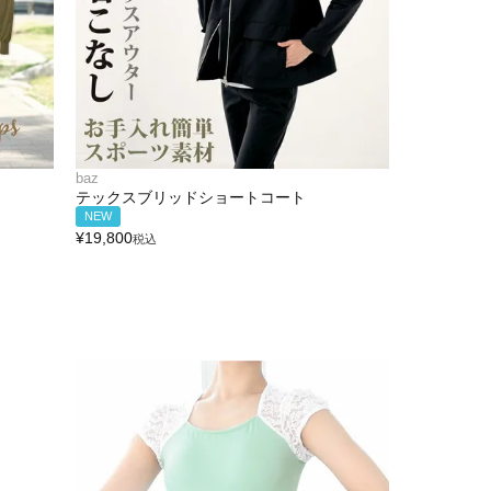
baz
テックスブリッドショートコート
NEW
¥
19,800
税込