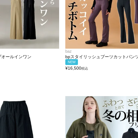
baz
プオールインワン
bpスタイリッシュブーツカットパン
NEW
¥
16,500
税込