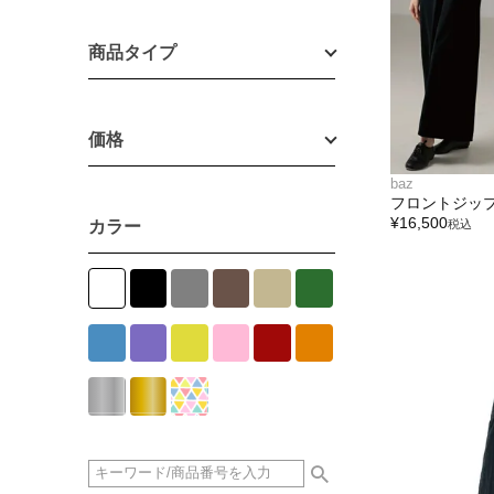
商品タイプ
価格
baz
フロントジッ
¥
16,500
カラー
税込