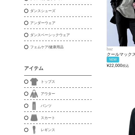
ダンスシューズ
アンダーウェア
ダンスベーシックウェア
フェムケア/健康用品
baz
クールマック
NEW
¥
22,000
税込
アイテム
トップス
アウター
パンツ
スカート
レギンス