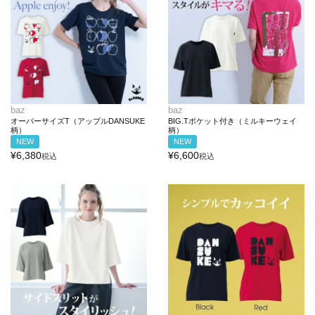
baz
baz
オーバーサイズT（アップルDANSUKE
BIG.Tポケット付き（ミルキーウェイ
柄）
柄）
NEW
NEW
¥
6,380
¥
6,600
税込
税込