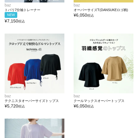
baz
baz
トバリ7分袖トレーナー
オーバーサイズT(DANSUKEロゴ柄)
¥
6,050
NEW
税込
¥
7,150
税込
baz
baz
テクニスタオーバーサイズトップス
クールマックスオーバートップス
¥
5,720
¥
6,050
税込
税込