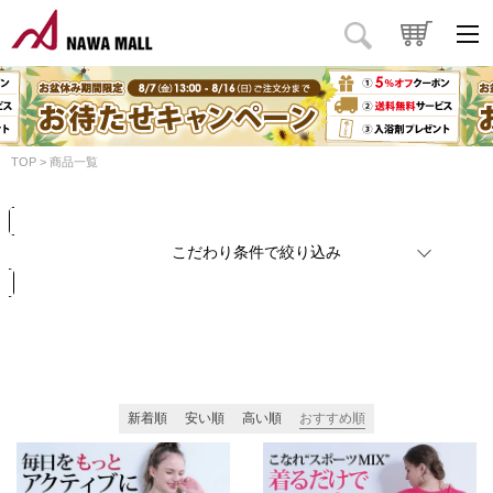
商品タイプ
価格
円
～
円
カラー
TOP
商品一覧
検索
リセット
こだわり条件で絞り込み
新着順
安い順
高い順
おすすめ順