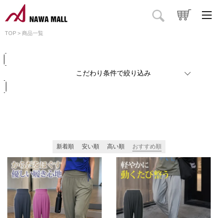
価格
円
～
円
カラー
TOP
商品一覧
検索
リセット
こだわり条件で絞り込み
新着順
安い順
高い順
おすすめ順