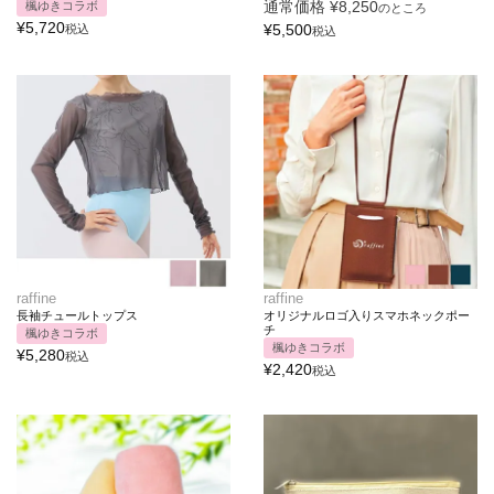
通常価格
¥
8,250
楓ゆきコラボ
のところ
¥
5,720
¥
5,500
税込
税込
raffine
raffine
長袖チュールトップス
オリジナルロゴ入りスマホネックポー
チ
楓ゆきコラボ
楓ゆきコラボ
¥
5,280
税込
¥
2,420
税込