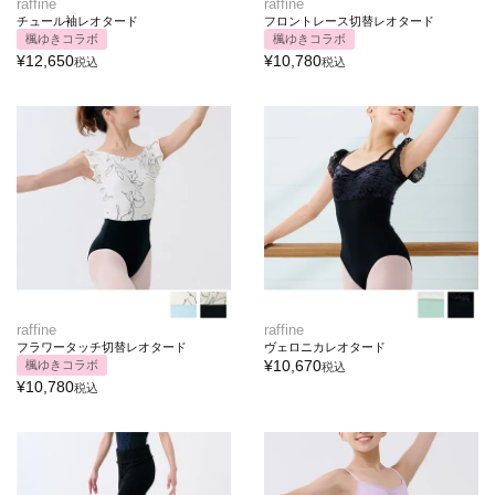
raffine
raffine
チュール袖レオタード
フロントレース切替レオタード
楓ゆきコラボ
楓ゆきコラボ
¥
12,650
¥
10,780
税込
税込
raffine
raffine
フラワータッチ切替レオタード
ヴェロニカレオタード
¥
10,670
楓ゆきコラボ
税込
¥
10,780
税込