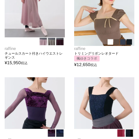
raffine
raffine
チュールスカート付きハイウエストレ
トリミングリボンレオタード
ギンス
楓ゆきコラボ
¥
15,950
税込
¥
12,650
税込