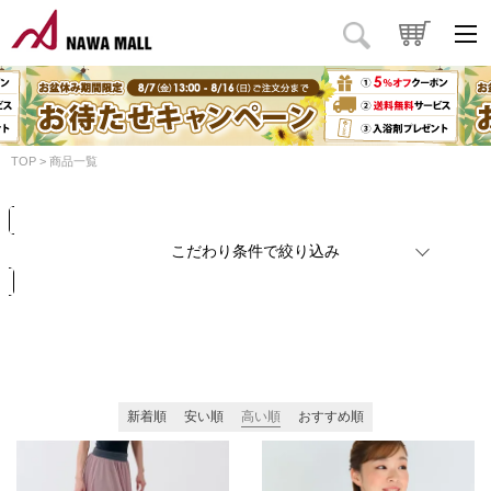
商品タイプ
価格
円
～
円
カラー
TOP
商品一覧
検索
リセット
こだわり条件で絞り込み
新着順
安い順
高い順
おすすめ順