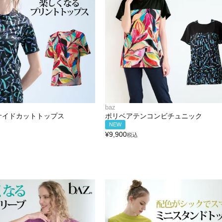
baz
サイドカットトップス
ポリベアテンコンビチュニック
NEW
¥
9,900
税込