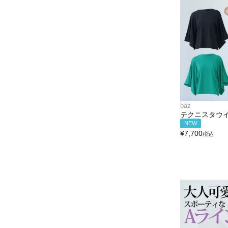
baz
テクニスタウ
NEW
¥
7,700
税込