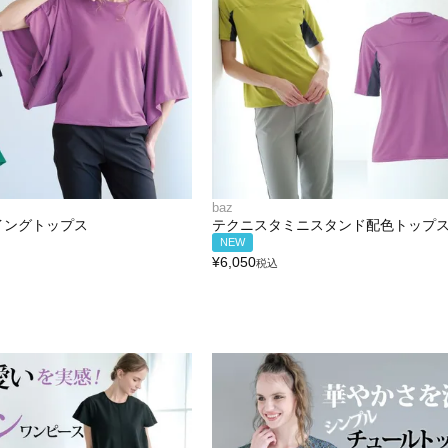
baz
イングトップス
テクニスタミニスタンド配色トップ
NEW
¥
6,050
税込