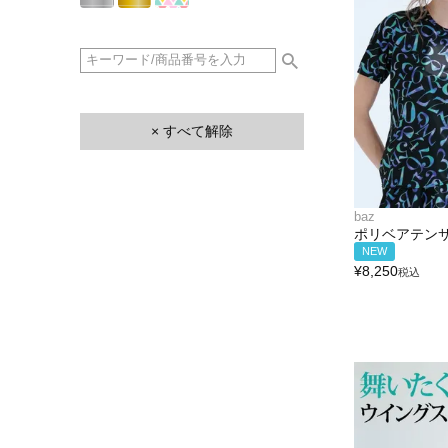
× すべて解除
baz
ポリベアテン
NEW
¥
8,250
税込