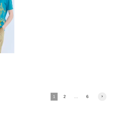
1
2
…
6