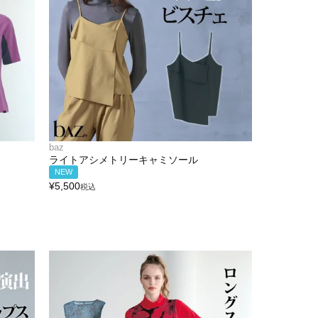
baz
ス
ライトアシメトリーキャミソール
NEW
¥
5,500
税込