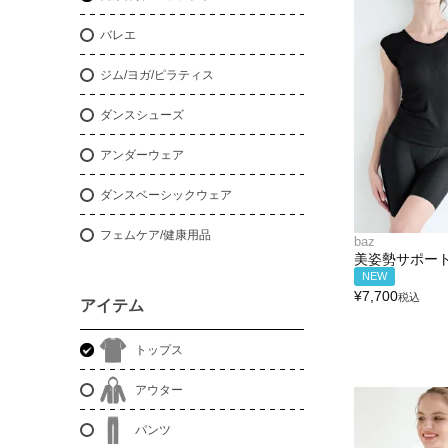
バレエ
ジム/ヨガ/ピラティス
ダンスシューズ
アンダーウェア
ダンスベーシックウェア
フェムケア/健康用品
baz
美姿勢サポー
NEW
¥
7,700
税込
アイテム
トップス
アウター
パンツ