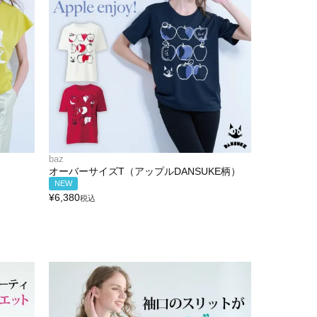
baz
オーバーサイズT（アップルDANSUKE柄）
NEW
¥
6,380
税込