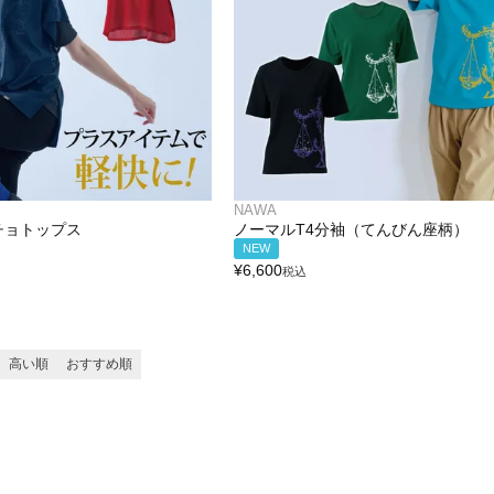
NAWA
チョトップス
ノーマルT4分袖（てんびん座柄）
NEW
¥
6,600
税込
高い順
おすすめ順