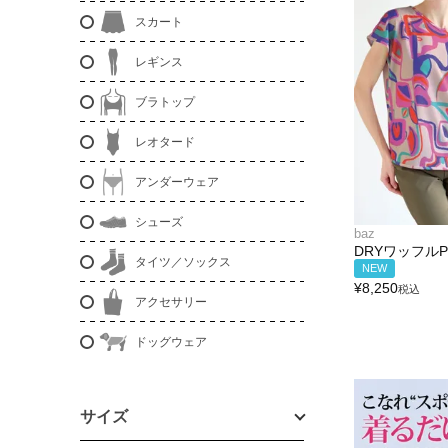
スカート
レギンス
ブラトップ
レオタード
アンダーウェア
シューズ
baz
DRYワッフル
タイツ／ソックス
NEW
¥
8,250
税込
アクセサリー
ドッグウェア
サイズ