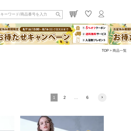
TOP
商品一覧
1
2
…
6