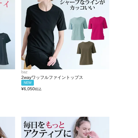
baz
2wayワッフルファイントップス
NEW
¥
6,050
税込