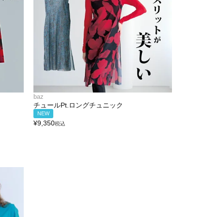
baz
チュールPt.ロングチュニック
NEW
¥
9,350
税込