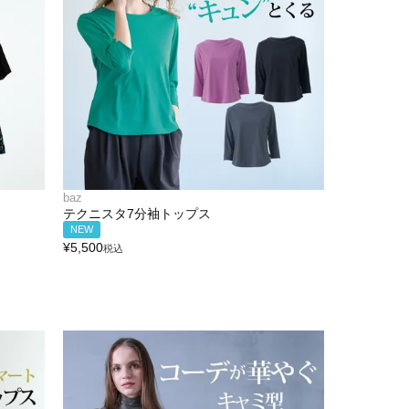
baz
テクニスタ7分袖トップス
NEW
¥
5,500
税込