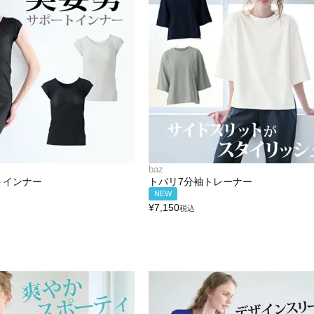
baz
トインナー
トバリ7分袖トレーナー
NEW
¥
7,150
税込