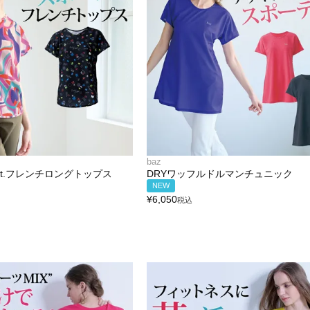
baz
Pt.フレンチロングトップス
DRYワッフルドルマンチュニック
NEW
¥
6,050
税込