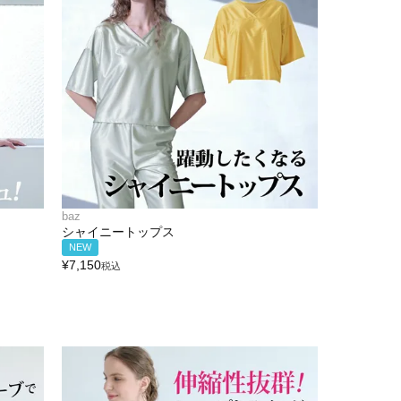
baz
シャイニートップス
NEW
¥
7,150
税込