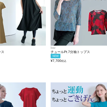
baz
ース
チュールPt.7分袖トップス
NEW
¥
7,700
税込