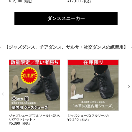
¥12,100
¥12,100
¥10
（税込
）
（税込）
ダンススニーカー
【ジャズダンス、チアダンス、サルサ・社交ダンスの練習用】
ジャズシューズ(フルソール)＜訳あ
ジャズシューズ(フルソール)
BL
り/アウトレット＞
¥9,240
ス
（税込）
¥5,390
¥9,
（税込
）