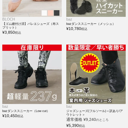
BLOCH
baz
【ゴム縫付け済】バレエシューズ（布ス
bazダンススニーカー（メッシュ）
プリット）
¥
10,780
税込
¥
3,850
税込
baz
baz
bazダンススニーカー（Low cut）
ジャズシューズ(フルソール)＜訳あり/ア
ウトレット＞
¥
10,450
税込
通常価格
¥
9,240
のところ
¥
5,390
税込