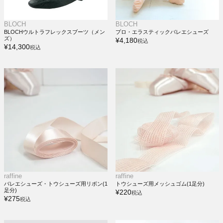
BLOCH
BLOCH
BLOCHウルトラフレックスブーツ（メン
プロ・エラスティックバレエシューズ
ズ）
¥
4,180
税込
¥
14,300
税込
raffine
raffine
バレエシューズ・トウシューズ用リボン(1
トウシューズ用メッシュゴム(1足分)
足分)
¥
220
税込
¥
275
税込