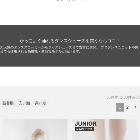
かっこよく踊れるダンスシューズを買うならココ！
大人気のダンススニーカーからジャズシューズまで豊富に展開。 プロダンスユニットや舞
台でも使用される高機能・高品質モデルが揃います。
36
件中
1
-
30
件表示
新着順
安い順
高い順
1
2