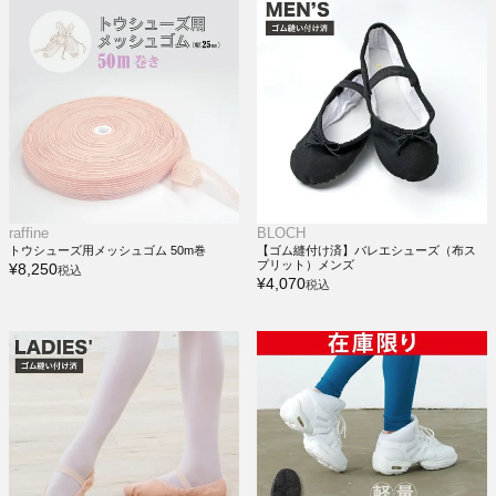
raffine
BLOCH
トウシューズ用メッシュゴム 50m巻
【ゴム縫付け済】バレエシューズ（布ス
プリット）メンズ
¥
8,250
税込
¥
4,070
税込